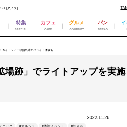
TA
U [タノス]
特集
カフェ
グルメ
パン
イ
SPECIAL
CAFE
GOURMET
BREAD
！ガイドツアーや熱気球のフライト体験も
鉱場跡」でライトアップを実施
2022.11.26
ェニック
マルシェ
体験イベント
朝来市