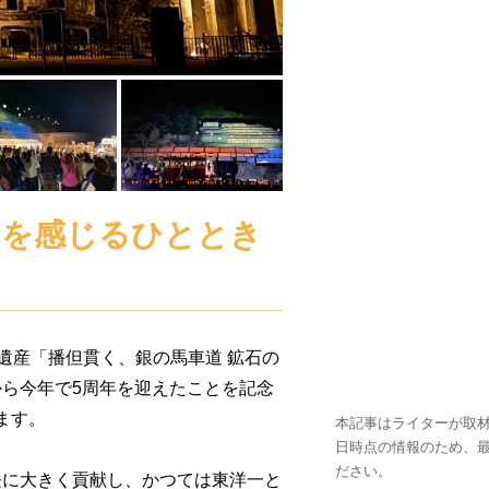
ンを感じるひととき
遺産「播但貫く、銀の馬車道 鉱石の
ら今年で5周年を迎えたことを記念
します。
本記事はライターが取材
日時点の情報のため、
ださい。
長に大きく貢献し、かつては東洋一と