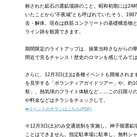
称された鉱石の選鉱場跡のこと。昭和初期には24
いたことから“不夜城”とも呼ばれていたそう。198
去・解体。現在は鉄筋コンクリートの基礎構造物
ライン跡を観賞できます。
期間限定のライトアップは、操業当時さながらの
間近で見るチャンス！歴史のロマンを感じてみて
さらに、12月3日(土)は各種イベントも開催され
を見学する「ボランティアガイドツアー」や、約1
祭」、熱気球のフライト体験など……この日限り
や料金などはチラシをチェックして。
➡︎イベントのチラシはこちら(PDF)
※12月3日(土)のみ交通規制を実施し、神子畑選
ことはできません。指定駐車場に駐車し、無料シ