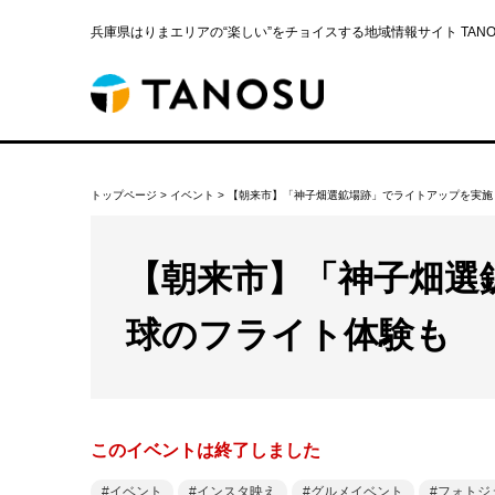
兵庫県はりまエリアの“楽しい”をチョイスする地域情報サイト TANOS
トップページ
>
イベント
>
【朝来市】「神子畑選鉱場跡」でライトアップを実施
【朝来市】「神子畑選
球のフライト体験も
このイベントは終了しました
イベント
インスタ映え
グルメイベント
フォトジ