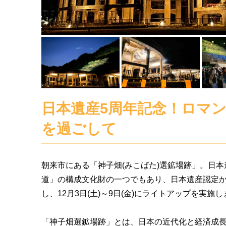
日本遺産5周年記念！ロマ
を過ごして
朝来市にある「神子畑(みこばた)選鉱場跡」。日本
道」の構成文化財の一つでもあり、日本遺産認定か
し、12月3日(土)～9日(金)にライトアップを実施
「神子畑選鉱場跡」とは、日本の近代化と経済成