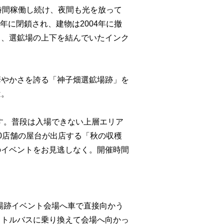
時間稼働し続け、夜間も光を放って
7年に閉鎖され、建物は2004年に撤
と、選鉱場の上下を結んでいたインク
華やかさを誇る「神子畑選鉱場跡」を
は。
ます。普段は入場できない上層エリア
0店舗の屋台が出店する「秋の収穫
のイベントをお見逃しなく。開催時間
鉱場跡イベント会場へ車で直接向かう
ャトルバスに乗り換えて会場へ向かっ