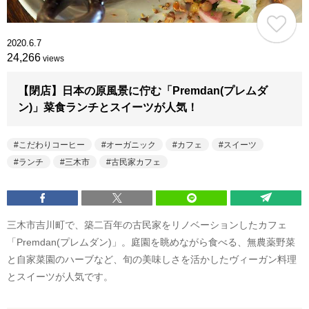
2020.6.7
24,266
views
【閉店】日本の原風景に佇む「Premdan(プレムダ
ン)」菜食ランチとスイーツが人気！
こだわりコーヒー
オーガニック
カフェ
スイーツ
ランチ
三木市
古民家カフェ
三木市吉川町で、築二百年の古民家をリノベーションしたカフェ
「Premdan(プレムダン)」。庭園を眺めながら食べる、無農薬野菜
と自家菜園のハーブなど、旬の美味しさを活かしたヴィーガン料理
とスイーツが人気です。