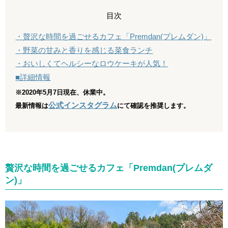
目次
・贅沢な時間を過ごせるカフェ「Premdan(プレムダン)」
・野菜の甘みと香りを感じる菜食ランチ
・おいしくてヘルシーなロウケーキが人気！
■詳細情報
※2020年5月7日現在、休業中。
公式インスタグラム
最新情報は
にて確認を推奨します。
贅沢な時間を過ごせるカフェ「Premdan(プレムダ
ン)」