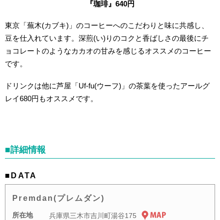
『珈琲』640円
東京「蕪木(カブキ)」のコーヒーへのこだわりと味に共感し、
豆を仕入れています。深煎(い)りのコクと香ばしさの最後にチ
ョコレートのようなカカオの甘みを感じるオススメのコーヒー
です。
ドリンクは他に芦屋「Uf-fu(ウーフ)」の茶葉を使ったアールグ
レイ680円もオススメです。
■詳細情報
■DATA
Premdan(プレムダン)
所在地
兵庫県三木市吉川町湯谷175