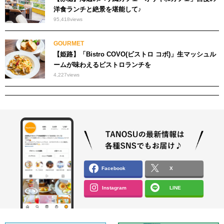
洋食ランチと絶景を堪能して♪
95,418
views
GOURMET
【姫路】「Bistro COVO(ビストロ コボ)」生マッシュル
ームが味わえるビストロランチを
4,227
views
Facebook
X
Instagram
LINE