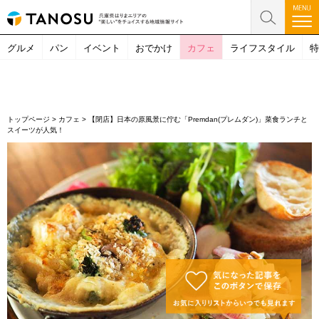
グルメ
パン
イベント
おでかけ
カフェ
ライフスタイル
特
トップページ
>
カフェ
>
【閉店】日本の原風景に佇む「Premdan(プレムダン)」菜食ランチと
スイーツが人気！