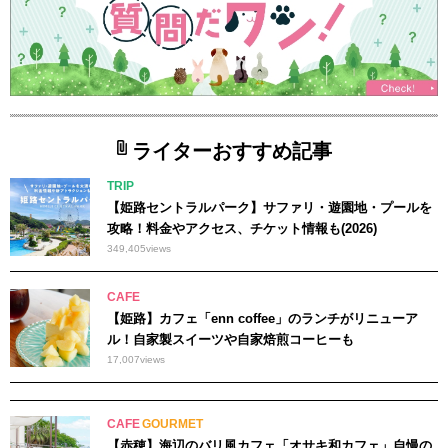
ライターおすすめ記事
TRIP
【姫路セントラルパーク】サファリ・遊園地・プールを
攻略！料金やアクセス、チケット情報も(2026)
349,405
views
CAFE
【姫路】カフェ「enn coffee」のランチがリニューア
ル！自家製スイーツや自家焙煎コーヒーも
17,007
views
CAFE
GOURMET
【赤穂】海辺のバリ風カフェ「オサキ和カフェ」自慢の