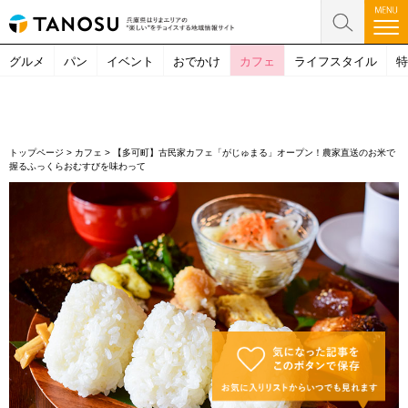
グルメ
パン
イベント
おでかけ
カフェ
ライフスタイル
特
トップページ
>
カフェ
>
【多可町】古民家カフェ「がじゅまる」オープン！農家直送のお米で
握るふっくらおむすびを味わって