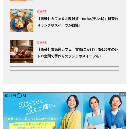
CAFE
【高砂】カフェ＆北欧雑貨「terho.(テルホ)」日替わ
りランチやスイーツが自慢♪
CAFE
【高砂】古民家カフェ「古陰(こかげ)」築100年のレ
トロ空間で手作りのランチやスイーツを♪