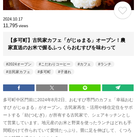
2024.10.17
11,795
views
【多可町】古民家カフェ「がじゅまる」オープン！農
家直送のお米で握るふっくらおむすびを味わって
2024オープン
こだわりコーヒー
カフェ
ランチ
古民家カフェ
多可町
子連れ
多可町中区門前に2024年8月2日、おむすび専門のカフェ「幸福おむ
すび がじゅまる」がオープン。古民家再生・活用や移住定住をサポ
ートする「紡(つむぎ)」が所有する古民家で、シェアキッチンとし
て営業しています。地元産のお米と野菜を使ったランチはどれも手
間暇かけて作られていて愛情たっぷり。畳に足を伸ばして、くつろ