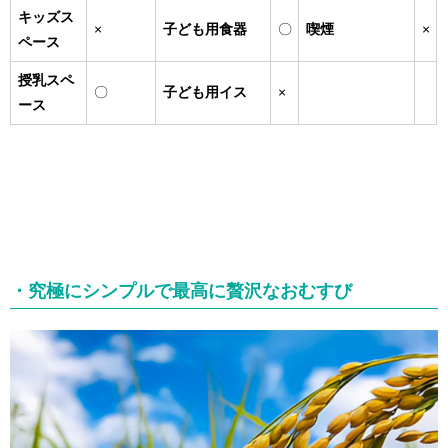
キッズス
×
子ども用食器
〇
喫煙
×
ペース
授乳スペ
〇
子ども用イス
×
ース
・究極にシンプルで最高に贅沢なおむすび