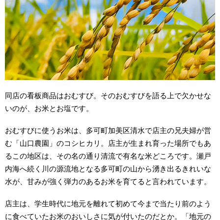
同店の看板商品はおむすび。そのおむすびを語る上で欠かせな
いのが、お米とお塩です。
おむすびに使うお米は、多可町加美区清水で店主の兄夫婦が営
む「山口農園」のコシヒカリ。店主が生まれ育った場所でもあ
るこの地区は、その名の通り清流で有名な米どころです。瀬戸
内海へ続く川の源流地となる多可町の山から湧き出るきれいな
水が、甘みが強く弾力のあるお米を育てると言われています。
店主は、学生時代に地元を離れて初めて今まで当たり前のよう
に食べていたお米のおいしさに気が付いたのだとか。「地元の