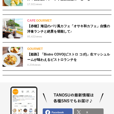
17,021
views
CAFE
GOURMET
【赤穂】海辺のバリ風カフェ「オサキ和カフェ」自慢の
洋食ランチと絶景を堪能して♪
95,422
views
GOURMET
【姫路】「Bistro COVO(ビストロ コボ)」生マッシュル
ームが味わえるビストロランチを
4,234
views
Facebook
X