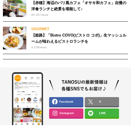
【赤穂】海辺のバリ風カフェ「オサキ和カフェ」自慢の
洋食ランチと絶景を堪能して♪
95,287
views
GOURMET
【姫路】「Bistro COVO(ビストロ コボ)」生マッシュル
ームが味わえるビストロランチを
4,158
views
Facebook
X
Instagram
LINE