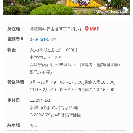
所在地
兵庫県神戸市灘区王子町3-1
電話番号
078-861-5624
料金
大人(高校生以上) 600円
中学生以下 無料
兵庫県内在住の65歳以上、障害者 無料(証明書の
提示が必要)
営業時間
3月〜10月／9：00〜17：00(最終入園16：30)
11月〜2月／9：00〜16：30(最終入園16：00)
定休日
12/29〜1/1
水曜日(祝日の場合は開園)
※202/3/29と4/5は臨時開園
駐車場
あり