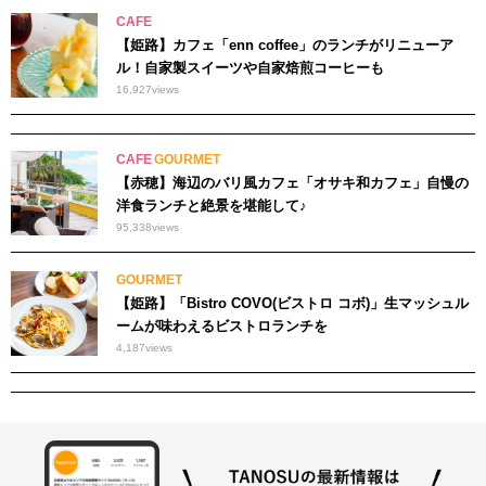
CAFE
【姫路】カフェ「enn coffee」のランチがリニューア
ル！自家製スイーツや自家焙煎コーヒーも
16,927
views
CAFE
GOURMET
【赤穂】海辺のバリ風カフェ「オサキ和カフェ」自慢の
洋食ランチと絶景を堪能して♪
95,338
views
GOURMET
【姫路】「Bistro COVO(ビストロ コボ)」生マッシュル
ームが味わえるビストロランチを
4,187
views