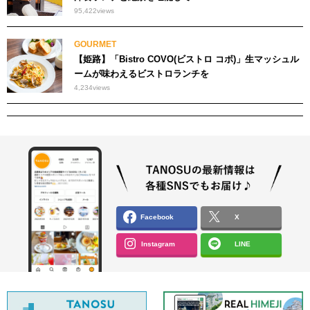
95,422
views
GOURMET
【姫路】「Bistro COVO(ビストロ コボ)」生マッシュル
ームが味わえるビストロランチを
4,234
views
Facebook
X
Instagram
LINE