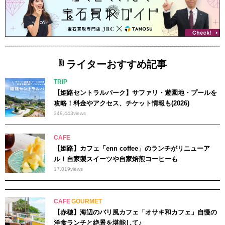
ライターおすすめ記事
TRIP
【姫路セントラルパーク】サファリ・遊園地・プールを
攻略！料金やアクセス、チケット情報も(2026)
349,443
views
CAFE
【姫路】カフェ「enn coffee」のランチがリニューア
ル！自家製スイーツや自家焙煎コーヒーも
17,019
views
CAFE
GOURMET
【赤穂】海辺のバリ風カフェ「オサキ和カフェ」自慢の
洋食ランチと絶景を堪能して♪