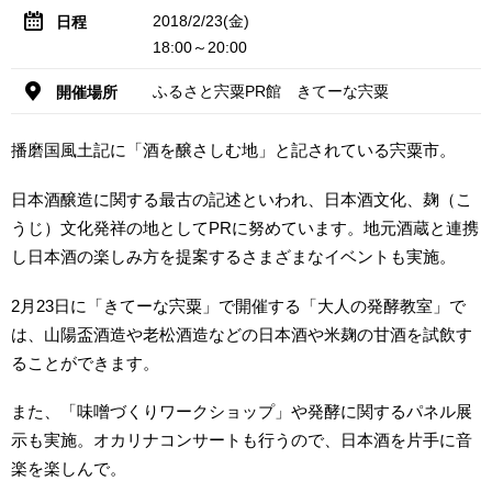
2018/2/23(金)
日程
18:00～20:00
ふるさと宍粟PR館 きてーな宍粟
開催場所
播磨国風土記に「酒を醸さしむ地」と記されている宍粟市。
日本酒醸造に関する最古の記述といわれ、日本酒文化、麹（こ
うじ）文化発祥の地としてPRに努めています。地元酒蔵と連携
し日本酒の楽しみ方を提案するさまざまなイベントも実施。
2月23日に「きてーな宍粟」で開催する「大人の発酵教室」で
は、山陽盃酒造や老松酒造などの日本酒や米麹の甘酒を試飲す
ることができます。
また、「味噌づくりワークショップ」や発酵に関するパネル展
示も実施。オカリナコンサートも行うので、日本酒を片手に音
楽を楽しんで。