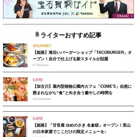
ライターおすすめ記事
GOURMET
【姫路】海沿いバーガーショップ「TACOBURGER」オ
ープン！自分で仕上げる新スタイルが話題
8,732
views
CAFE
【加古川】屋内型植物公園内カフェ「COME'S」自然に
囲まれながら“食”と向き合う癒やしの時間を
16,535
views
CAFE
【姫路】「甘音屋 ゆめのさき 名倉邸」オープン！里山
の日本家屋でここだけの限定メニューを♪