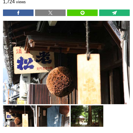
1,724
views