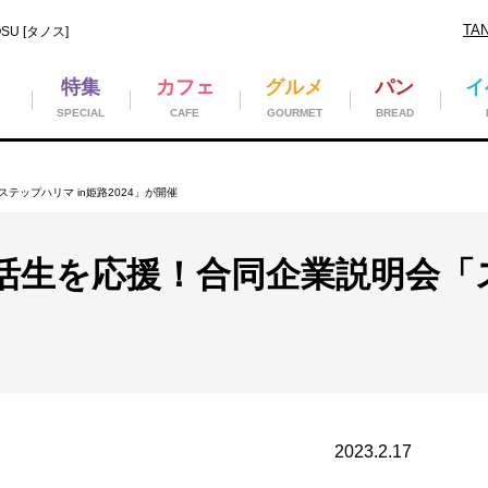
TA
U [タノス]
特集
カフェ
グルメ
パン
イ
SPECIAL
CAFE
GOURMET
BREAD
ップハリマ in姫路2024」が開催
活生を応援！合同企業説明会「ス
2023.2.17