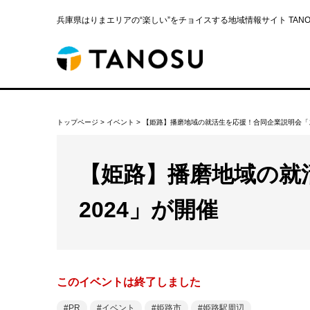
兵庫県はりまエリアの“楽しい”をチョイスする地域情報サイト TANOS
トップページ
>
イベント
>
【姫路】播磨地域の就活生を応援！合同企業説明会「ステ
【姫路】播磨地域の就
2024」が開催
このイベントは終了しました
PR
イベント
姫路市
姫路駅周辺