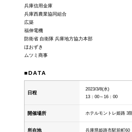
兵庫信用金庫
兵庫西農業協同組合
広築
福伸電機
防衛省 自衛隊 兵庫地方協力本部
ほおずき
ムツミ商事
■DATA
2023/3/8(水)
日程
13：00～16：00
ホテルモントレ姫路 3
開催場所
兵庫県姫路市駅前町60
所在地