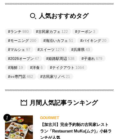
人気おすすめタグ
#ランチ
980
#古民家カフェ
122
#クーポン
3
#モーニング
200
#海沿いカフェ
51
#バイキング
20
#マルシェ
97
#スイーツ
1274
#兵庫県
43
#2026オープン
47
#姫路駅周辺
538
#子連れ
679
#海鮮
19
#洋食
6
#テイクアウト
1064
#○○専門店
462
#古民家リノベ
21
月間人気記事ランキング
GOURMET
【加古川】完全予約制の古民家レスト
ラン「Restaurant MuKu(ムク)」小鉢ラ
ンチが人気