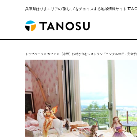
兵庫県はりまエリアの“楽しい”をチョイスする地域情報サイト TANOS
トップページ
>
カフェ
>
【小野】妖精が住むレストラン「ニングルの丘」完全予