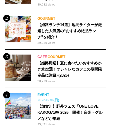
30,632 views
GOURMET
【姫路ランチ14選】地元ライターが厳
選した人気店の“おすすめ絶品ラン
チ”を紹介！
29,336 views
CAFE
GOURMET
【姫路周辺】夏に食べたいおすすめか
き氷22選！オシャレなカフェの期間限
定品に注目♪(2026)
28,779 views
EVENT
2026/8/30(日)
【加古川】野外フェス「ONE LOVE
KAKOGAWA 2026」開催！音楽・グル
メなどが集結
25,471 views