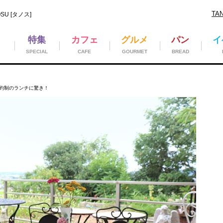
TA
U [タノス]
特集
カフェ
グルメ
パン
イ
SPECIAL
CAFE
GOURMET
BREAD
約制のランチに驚き！