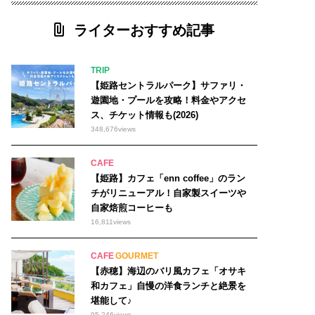
ライターおすすめ記事
TRIP
【姫路セントラルパーク】サファリ・
遊園地・プールを攻略！料金やアクセ
ス、チケット情報も(2026)
348,676
views
CAFE
【姫路】カフェ「enn coffee」のラン
チがリニューアル！自家製スイーツや
自家焙煎コーヒーも
16,811
views
CAFE
GOURMET
【赤穂】海辺のバリ風カフェ「オサキ
和カフェ」自慢の洋食ランチと絶景を
堪能して♪
95,246
views