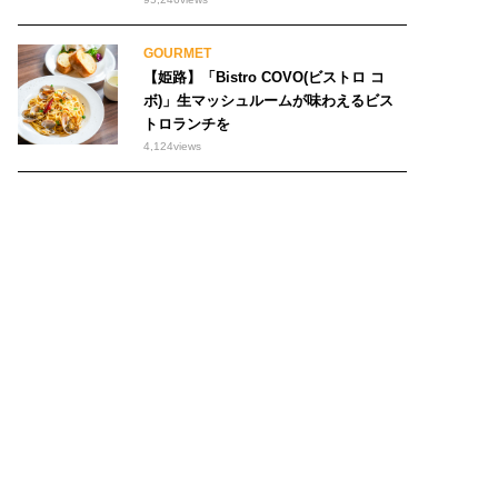
GOURMET
【姫路】「Bistro COVO(ビストロ コ
ボ)」生マッシュルームが味わえるビス
トロランチを
4,124
views