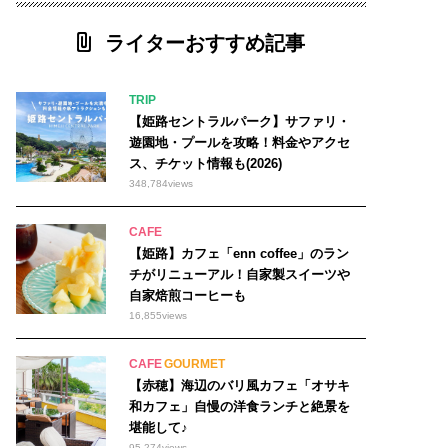
ライターおすすめ記事
TRIP
【姫路セントラルパーク】サファリ・
遊園地・プールを攻略！料金やアクセ
ス、チケット情報も(2026)
348,784
views
CAFE
【姫路】カフェ「enn coffee」のラン
チがリニューアル！自家製スイーツや
自家焙煎コーヒーも
16,855
views
CAFE
GOURMET
【赤穂】海辺のバリ風カフェ「オサキ
和カフェ」自慢の洋食ランチと絶景を
堪能して♪
95,274
views