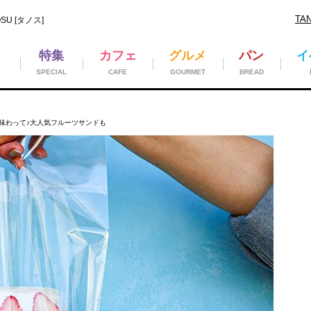
TA
U [タノス]
特集
カフェ
グルメ
パン
イ
SPECIAL
CAFE
GOURMET
BREAD
味わって♪大人気フルーツサンドも