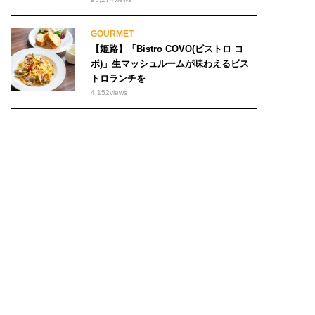
GOURMET
【姫路】「Bistro COVO(ビストロ コ
ボ)」生マッシュルームが味わえるビス
トロランチを
4,152
views