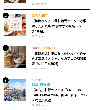
30,656 views
GOURMET
【姫路ランチ14選】地元ライターが厳
選した人気店の“おすすめ絶品ラン
チ”を紹介！
29,749 views
CAFE
GOURMET
【姫路周辺】夏に食べたいおすすめか
き氷22選！オシャレなカフェの期間限
定品に注目♪(2026)
29,097 views
EVENT
2026/8/30(日)
【加古川】野外フェス「ONE LOVE
KAKOGAWA 2026」開催！音楽・グル
メなどが集結
26,975 views