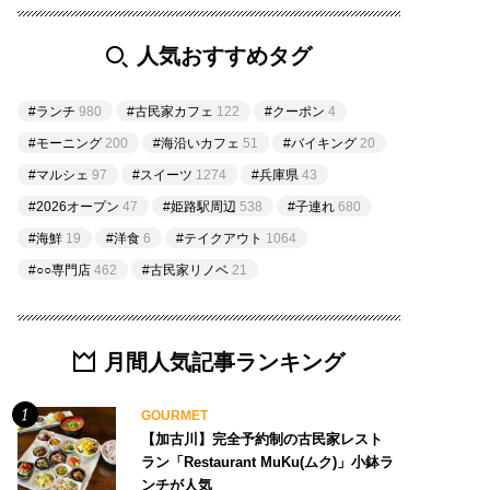
人気おすすめタグ
#ランチ
980
#古民家カフェ
122
#クーポン
4
#モーニング
200
#海沿いカフェ
51
#バイキング
20
#マルシェ
97
#スイーツ
1274
#兵庫県
43
#2026オープン
47
#姫路駅周辺
538
#子連れ
680
#海鮮
19
#洋食
6
#テイクアウト
1064
#○○専門店
462
#古民家リノベ
21
月間人気記事ランキング
GOURMET
【加古川】完全予約制の古民家レスト
ラン「Restaurant MuKu(ムク)」小鉢ラ
ンチが人気