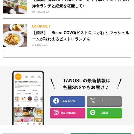
洋食ランチと絶景を堪能して♪
95,264
views
GOURMET
【姫路】「Bistro COVO(ビストロ コボ)」生マッシュル
ームが味わえるビストロランチを
4,148
views
Facebook
X
Instagram
LINE