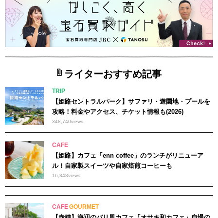
ライターおすすめ記事
TRIP
【姫路セントラルパーク】サファリ・遊園地・プールを
攻略！料金やアクセス、チケット情報も(2026)
348,740
views
CAFE
【姫路】カフェ「enn coffee」のランチがリニューア
ル！自家製スイーツや自家焙煎コーヒーも
16,848
views
CAFE
GOURMET
【赤穂】海辺のバリ風カフェ「オサキ和カフェ」自慢の