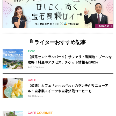
ライターおすすめ記事
TRIP
【姫路セントラルパーク】サファリ・遊園地・プールを
攻略！料金やアクセス、チケット情報も(2026)
349,309
views
CAFE
【姫路】カフェ「enn coffee」のランチがリニューア
ル！自家製スイーツや自家焙煎コーヒーも
16,989
views
CAFE
GOURMET