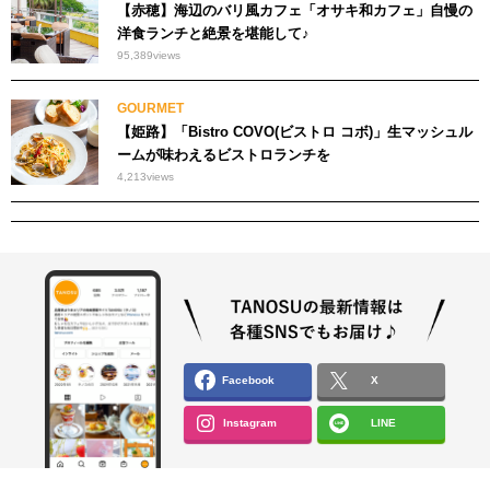
【赤穂】海辺のバリ風カフェ「オサキ和カフェ」自慢の
洋食ランチと絶景を堪能して♪
95,389
views
GOURMET
【姫路】「Bistro COVO(ビストロ コボ)」生マッシュル
ームが味わえるビストロランチを
4,213
views
Facebook
X
Instagram
LINE