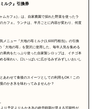
地の苺ミルク』引換券
ジャムジャムカフェ)」は、自家農園で採れた野菜を使ったラ
のカフェ。ランチは、半月ごとに内容が変わり、何度
メニュー『大地の苺ミルク(1,600円相当)』の引換
の「大地の苺」を贅沢に使用した、毎年人気を集める
の果肉をたっぷり使った自家製シロップは、イチゴ本
める味わい。口いっぱいに広がるみずみずしいおいし
とあわせて食後のスイーツとしての利用もOK！この
慢のかき氷を味わってみませんか？
。
合により予定よりもかき氷の終売時期が早まる可能性が