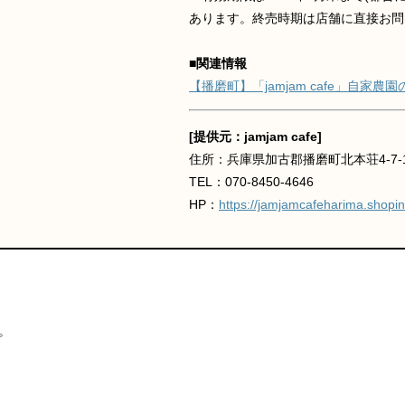
あります。終売時期は店舗に直接お問
■関連情報
【播磨町】「jamjam cafe」自家
[提供元：jamjam cafe]
住所：兵庫県加古郡播磨町北本荘4-7-
TEL：070-8450-4646
HP：
https://jamjamcafeharima.shopinf
。