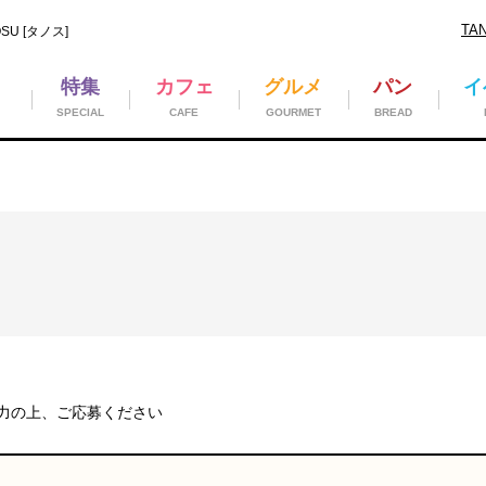
TA
U [タノス]
特集
カフェ
グルメ
パン
イ
SPECIAL
CAFE
GOURMET
BREAD
入力の上、ご応募ください