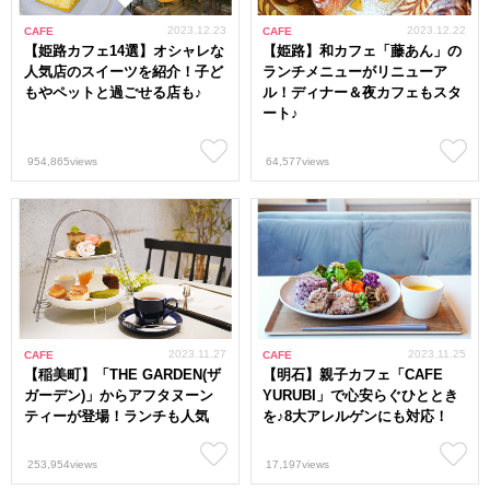
2023.12.23
2023.12.22
CAFE
CAFE
【姫路カフェ14選】オシャレな
【姫路】和カフェ「藤あん」の
人気店のスイーツを紹介！子ど
ランチメニューがリニューア
もやペットと過ごせる店も♪
ル！ディナー＆夜カフェもスタ
ート♪
954,865views
64,577views
2023.11.27
2023.11.25
CAFE
CAFE
【稲美町】「THE GARDEN(ザ
【明石】親子カフェ「CAFE
ガーデン)」からアフタヌーン
YURUBI」で心安らぐひととき
ティーが登場！ランチも人気
を♪8大アレルゲンにも対応！
253,954views
17,197views