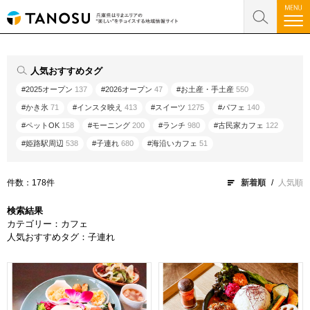
人気おすすめタグ
#2025オープン
137
#2026オープン
47
#お土産・手土産
550
#かき氷
71
#インスタ映え
413
#スイーツ
1275
#パフェ
140
#ペットOK
158
#モーニング
200
#ランチ
980
#古民家カフェ
122
#姫路駅周辺
538
#子連れ
680
#海沿いカフェ
51
件数：178件
新着順
人気順
検索結果
カテゴリー：カフェ
人気おすすめタグ：子連れ