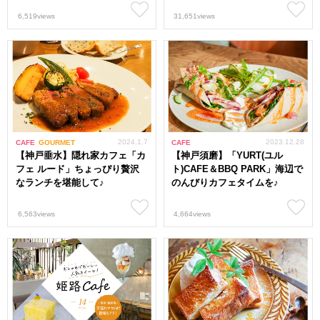
6,519views
31,651views
2024.1.7
2023.12.28
CAFE
GOURMET
CAFE
【神戸垂水】隠れ家カフェ「カ
【神戸須磨】「YURT(ユル
フェ ルード」ちょっぴり贅沢
ト)CAFE＆BBQ PARK」海辺で
なランチを堪能して♪
のんびりカフェタイムを♪
6,563views
4,664views