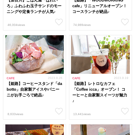
【加古川】ごはん屋「はれい
【姫路】「WOODWORKING
ろ」ふわふわ玉子サンドのモー
cafe」リニューアルオープン！
ニングや定食ランチが人気♪
コースランチが絶品♪
46,004views
74,989views
2023.9.26
2023.9.19
CAFE
CAFE
【姫路】コーヒースタンド「da
【姫路】レトロなカフェ
botto」自家製アイスやパニー
「Coffee icca」オープン！ コ
ニがお手ごろで絶品♪
ーヒーと自家製スイーツが魅力
♪
8,633views
13,441views