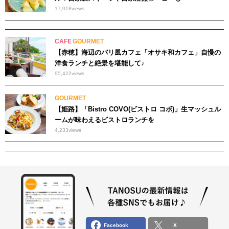
17,018
views
CAFE
GOURMET
【赤穂】海辺のバリ風カフェ「オサキ和カフェ」自慢の
洋食ランチと絶景を堪能して♪
95,422
views
GOURMET
【姫路】「Bistro COVO(ビストロ コボ)」生マッシュル
ームが味わえるビストロランチを
4,233
views
Facebook
X