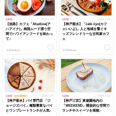
2024.2.13
2024.1.28
CAFE
CAFE
【淡路】カフェ「AhaAina(ア
【神戸垂水】「cafe iiyo(カフ
ハアイナ)」南国ムード漂う空
ェいいよ)」人と地域を繋ぐキ
間でハワイアンフードを味わっ
ッズフレンドリーな古民家カフ
て♪
ェ
3,814views
4,958views
2024.1.24
2024.1.18
CAFE
GOURMET
CAFE
【神戸垂水】パイ専門店 「ジ
【神戸三宮】東遊園地内の
ョージズパイ」種類豊富なパイ
「WEEKEND」開放的な空間で
とワンプレートランチが人気♪
ランチやスイーツを堪能♪