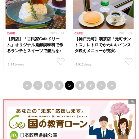
2023.9.14
2023.9.9
CAFE
CAFE
【閉店】「古民家Cafeドリー
【神戸元町】喫茶店「元町サン
ム」オリジナル発酵調味料で作
トス」レトロでかわいいインス
るランチとスイーツで腸活を♪
タ映えメニューが充実♪
9,841views
4,912views
«
‹
3
4
5
6
7
›
»