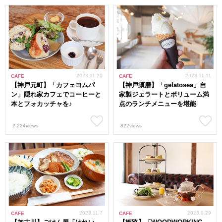
2023.11.20
2023.11.11
CAFE
CAFE
【神戸元町】「カフェヨムパ
【神戸須磨】「gelatosea」自
ン」隠れ家カフェでコーヒーと
家製ジェラートとボリューム満
本とフォカッチャを♪
点のランチメニューを堪能
2,224views
822views
2023.11.7
2023.9.29
CAFE
CAFE