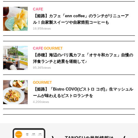
CAFE
【姫路】カフェ「enn coffee」のランチがリニューア
ル！自家製スイーツや自家焙煎コーヒーも
16,958
views
CAFE
GOURMET
【赤穂】海辺のバリ風カフェ「オサキ和カフェ」自慢の
洋食ランチと絶景を堪能して♪
95,365
views
GOURMET
【姫路】「Bistro COVO(ビストロ コボ)」生マッシュル
ームが味わえるビストロランチを
4,200
views