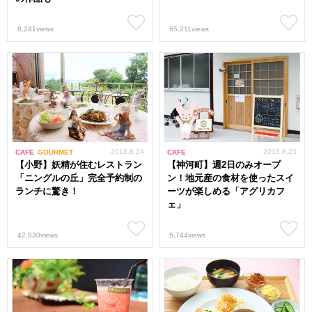
8,241views
65,211views
2018.8.24
2018.8.23
CAFE
GOURMET
CAFE
【小野】妖精が住むレストラン
【神河町】週2日のみオープ
「ニングルの丘」完全予約制の
ン！地元産の食材を使ったスイ
ランチに驚き！
ーツが楽しめる「アグリカフ
ェ」
42,830views
5,744views