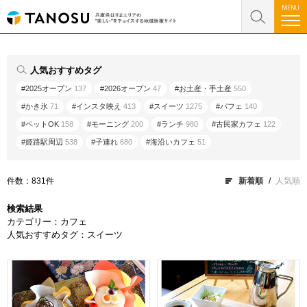
人気おすすめタグ
#2025オープン
137
#2026オープン
47
#お土産・手土産
550
#かき氷
71
#インスタ映え
413
#スイーツ
1275
#パフェ
140
#ペットOK
158
#モーニング
200
#ランチ
980
#古民家カフェ
122
#姫路駅周辺
538
#子連れ
680
#海沿いカフェ
51
件数：831件
新着順
人気順
検索結果
カテゴリー：カフェ
人気おすすめタグ：スイーツ