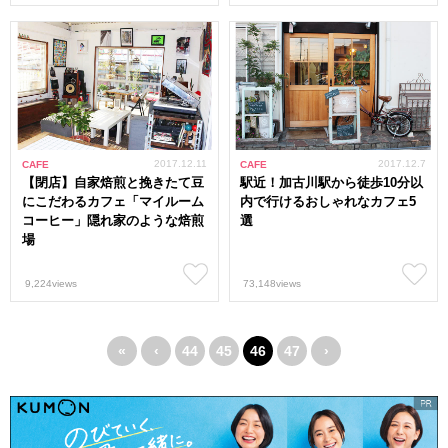
2017.12.11
2017.12.7
CAFE
CAFE
【閉店】自家焙煎と挽きたて豆
駅近！加古川駅から徒歩10分以
にこだわるカフェ「マイルーム
内で行けるおしゃれなカフェ5
コーヒー」隠れ家のような焙煎
選
場
9,224views
73,148views
«
‹
44
45
46
47
›