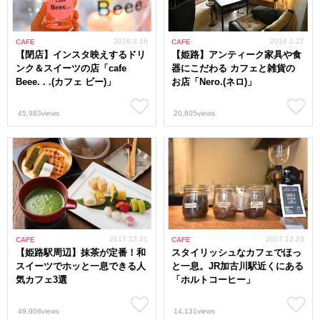
2018.2.19
2018.1.27
CAFE
CAFE
【閉店】インスタ映えするドリ
【姫路】アンティーク家具や食
ンク＆スイーツの店「cafe
器にこだわる カフェと雑貨の
Beee. . .(カフェ ビー)」
お店「Nero.(ネロ)」
45,983views
20,805views
2017.12.31
2017.12.23
CAFE
CAFE
【姫路駅周辺】抹茶が定番！和
スタイリッシュなカフェでほっ
スイーツでホッと一息できる人
と一息。JR加古川駅近くにある
気カフェ3選
「ホルトコーヒー」
49,908views
14,131views