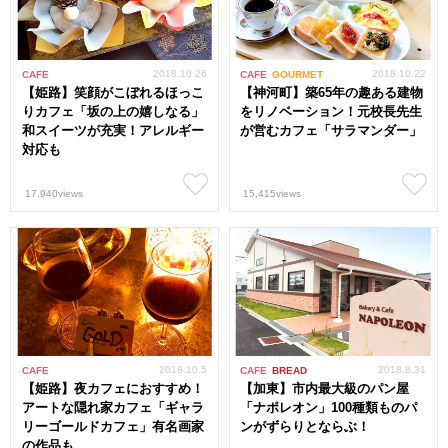
2018.10.26
2018.10.22
CAFE
CAFE
GOURMET
【姫路】笑顔がこぼれるほっこ
【神河町】築65年の趣ある建物
りカフェ「坂の上の嬉しなる」
をリノベーション！元校長先生
和スイーツが充実！アレルギー
が営むカフェ「サラマンダー」
対応も
17,940views
15,415views
2018.10.5
2018.8.31
CAFE
CAFE
BREAD
【姫路】夜カフェにおすすめ！
【加東】市内最大級のパン屋
アートな隠れ家カフェ「ギャラ
「ナポレオン」100種類ものパ
リーゴールドカフェ」有名画家
ンがずらりとならぶ！
の作品も