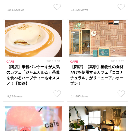
10,132views
14,229views
2018.3.31
2018.3.20
CAFE
CAFE
【閉店】米粉パンケーキが人気
【閉店】【高砂】植物性の食材
のカフェ「ジャムカルム」茶葉
だけを使用するカフェ「ココナ
を食べるハーブティーもオスス
チュラル」がリニューアルオー
メ！【姫路】
プン！
9,298views
14,965views