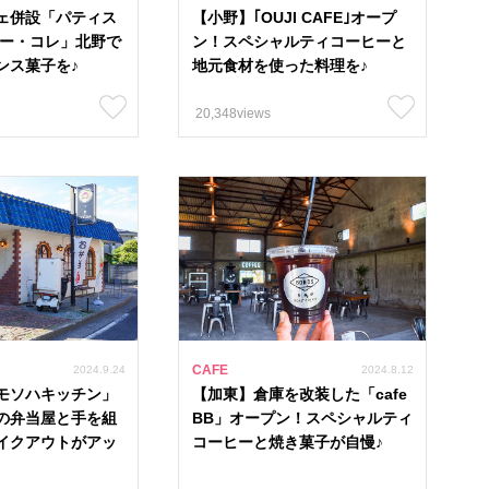
ェ併設「パティス
【小野】｢OUJI CAFE｣オープ
#兵庫県 43
#海鮮 19
#古民家リノベ 21
#202
リー・コレ」北野で
ン！スペシャルティコーヒーと
ンス菓子を♪
地元食材を使った料理を♪
 550
20,348views
たつの市
赤穂市
相生市
宍粟市
太子町
加古川市
高砂市
稲美町
加西市
小野市
三木市
西脇市
神河町
市川町
福崎町
CAFE
2024.9.24
2024.8.12
モソハキッチン」
【加東】倉庫を改装した「cafe
の弁当屋と手を組
BB」オープン！スペシャルティ
イクアウトがアッ
コーヒーと焼き菓子が自慢♪