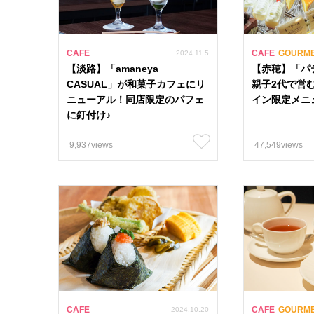
CAFE
CAFE
GOURM
2024.11.5
【淡路】「amaneya
【赤穂】「パ
CASUAL」が和菓子カフェにリ
親子2代で営
ニューアル！同店限定のパフェ
イン限定メニ
に釘付け♪
9,937views
47,549views
カテゴリー
特集
ライフスタイ
人気おすすめタグ
#古民家カフェ 
#姫路駅周辺 53
CAFE
CAFE
GOURM
2024.10.20