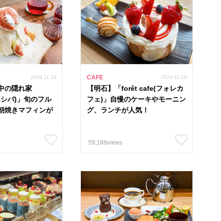
CAFE
2024.11.19
2024.11.18
中の隠れ家
【明石】「forêt cafe(フォレカ
(ホシバ)」旬のフル
フェ)」自慢のケーキやモーニン
朝焼きマフィンが
グ、ランチが人気！
59,188views