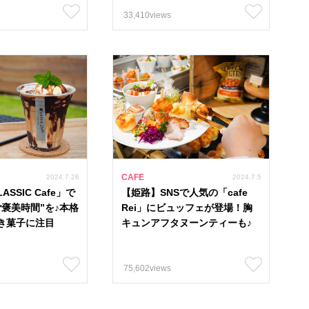
33,410views
CAFE
2024.7.26
2024.7.5
SSIC Cafe」で
【姫路】SNSで人気の「cafe
ご褒美時間”を♪本格
Rei」にビュッフェが登場！胸
き菓子に注目
キュンアフタヌーンティーも♪
75,602views