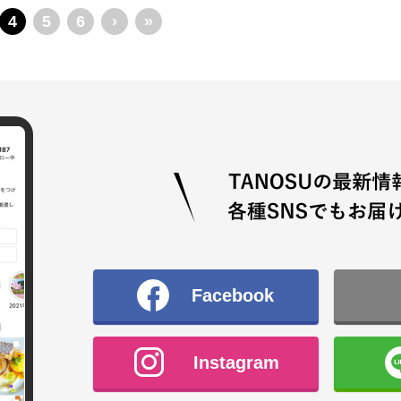
4
5
6
›
»
Facebook
Instagram