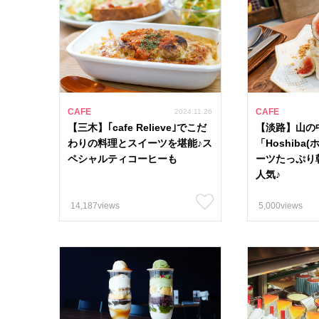
CAFE
CAFE
2024.11.26
【三木】｢cafe Relieve｣でこだ
【淡路】山の
わりの料理とスイーツを堪能♪ス
「Hoshiba
ペシャルティコーヒーも
ーツたっぷり
人気♪
14,187views
5,000views