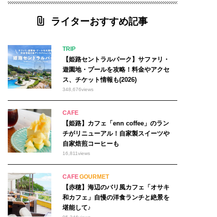
6オープン 47
#洋食 6
ライターおすすめ記事
TRIP
【姫路セントラルパーク】サファリ・
遊園地・プールを攻略！料金やアクセ
佐用町
ス、チケット情報も(2026)
播磨町
348,676
views
加東市
CAFE
【姫路】カフェ「enn coffee」のラン
チがリニューアル！自家製スイーツや
自家焙煎コーヒーも
16,811
views
CAFE
GOURMET
【赤穂】海辺のバリ風カフェ「オサキ
和カフェ」自慢の洋食ランチと絶景を
堪能して♪