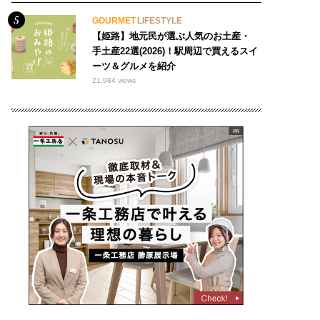
GOURMET
LIFESTYLE
【姫路】地元民が選ぶ人気のお土産・
手土産22選(2026)！駅周辺で買えるスイ
ーツ＆グルメを紹介
21,984 views
おでかけ
#モーニング 200
マルシェ 97
#○○専門店 462