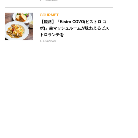
95,246
views
GOURMET
【姫路】「Bistro COVO(ビストロ コ
ボ)」生マッシュルームが味わえるビス
トロランチを
4,124
views