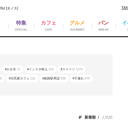
TA
U [タノス]
特集
カフェ
グルメ
パン
イ
SPECIAL
CAFE
GOURMET
BREAD
#かき氷
71
#インスタ映え
414
#スイーツ
1274
80
#古民家カフェ
122
#姫路駅周辺
538
#子連れ
679
新着順
人気順