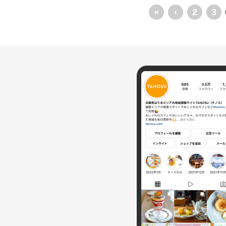
«
‹
2
3