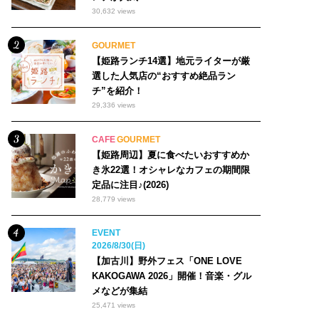
30,632 views
GOURMET
【姫路ランチ14選】地元ライターが厳
選した人気店の“おすすめ絶品ラン
チ”を紹介！
29,336 views
CAFE
GOURMET
【姫路周辺】夏に食べたいおすすめか
き氷22選！オシャレなカフェの期間限
定品に注目♪(2026)
28,779 views
EVENT
2026/8/30(日)
【加古川】野外フェス「ONE LOVE
KAKOGAWA 2026」開催！音楽・グル
メなどが集結
25,471 views