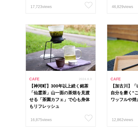
17,723views
46,829views
CAFE
CAFE
2024.8.3
【神河町】300年以上続く銘茶
【加古川】「LA
「仙霊茶」山一面の茶畑を見渡
自分を磨く“
せる「茶園カフェ」で心も身体
ワッフルや焼
もリフレッシュ
16,875views
12,862views