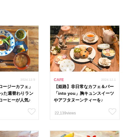
CAFE
2024.12.5
2024.12.1
ロージーカフェ」
【姫路】非日常なカフェ＆バー
使った週替わりラン
「into you」胸キュンスイーツ
コーヒーが人気♪
やアフタヌーンティーを♪
22,139views