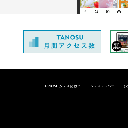
TANOSU[タノス]とは？
タノスメンバー
お