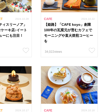
ET
CAFE
2024.10.28
2024.10.22
ティスリーノア」
【姫路】「CAFE koyo」創業
むケーキ店♪イート
100年の瓦窯元が営むカフェで
ューにも注目！
モーニングや直火焙煎コーヒー
を
34,022views
カフェ
グルメ
パン
イベント
ル
122
#スイーツ 1274
#ランチ 980
#テイクアウト 1064
8
#バイキング 20
#子連れ 679
#海沿いカフェ 51
#
ET
CAFE
2024.10.17
2024.10.16