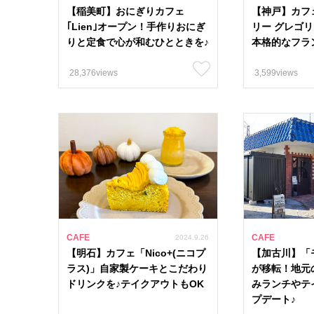
【稲美町】おにぎりカフェ
【神戸】カフ
#クーポン 3
｢Lien｣オープン！手作りおにぎ
リー グレゴ
りと定食で心が和むひとときを♪
本格的なフラ
#お土産・手土産
28,376views
3,599views
エリア
13市9町
姫路市
上郡町
明石市
多可町
CAFE
CAFE
2024.9.26
【明石】カフェ「Nico+(ニコプ
【加古川】「
ラス)」自家製ケーキとこだわり
が移転！地元
ドリンクを♪テイクアウトもOK
みランチやテ
プデート♪