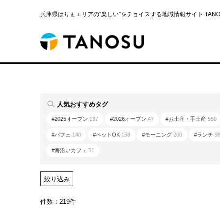
兵庫県はりまエリアの“楽しい”をチョイスする地域情報サイト TANOS
人気おすすめタグ
#2025オープン
137
#2026オープン
47
#お土産・手土産
550
#パフェ
140
#ペットOK
158
#モーニング
200
#ランチ
9
#海沿いカフェ
51
絞り込み
件数：219件