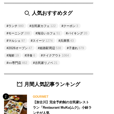
人気おすすめタグ
#ランチ
980
#古民家カフェ
122
#クーポン
3
#モーニング
200
#海沿いカフェ
51
#バイキング
20
#マルシェ
97
#スイーツ
1274
#兵庫県
43
#2026オープン
47
#姫路駅周辺
538
#子連れ
679
#海鮮
19
#洋食
6
#テイクアウト
1064
#○○専門店
462
#古民家リノベ
21
月間人気記事ランキング
GOURMET
【加古川】完全予約制の古民家レスト
ラン「Restaurant MuKu(ムク)」小鉢ラ
ンチが人気