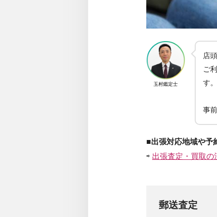
店
ご
す
玉村鑑定士
事
■出張対応地域や予
⇨
出張査定・買取の
郵送査定