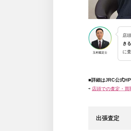
店
き
に
玉村鑑定士
■詳細はJRC公式H
⇨
店頭での査定・買
出張査定